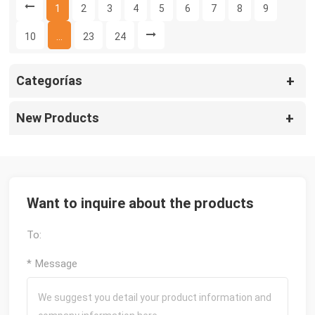
1
2
3
4
5
6
7
8
9
10
...
23
24
Categorías
New Products
Want to inquire about the products
To:
* Message