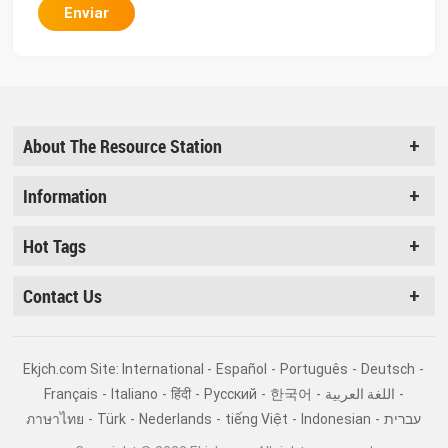
Enviar
About The Resource Station
Information
Hot Tags
Contact Us
Ekjch.com Site: International -
Español
-
Português
-
Deutsch
-
Français
-
Italiano
-
हिंदी
-
Pусский
-
한국어
-
اللغة العربية
-
ภาษาไทย
-
Türk
-
Nederlands
-
tiếng Việt
-
Indonesian
-
עברית