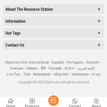
About The Resource Station
Information
Hot Tags
Contact Us
Ekjch.com Site: International -
Español
-
Português
-
Deutsch
-
Français
-
Italiano
-
हिंदी
-
Pусский
-
한국어
-
اللغة العربية
-
ภาษาไทย
-
Türk
-
Nederlands
-
tiếng Việt
-
Indonesian
-
עברית
Copyright © 2022.Ekjch.com All rights reserved
Home
Products
Contact
About