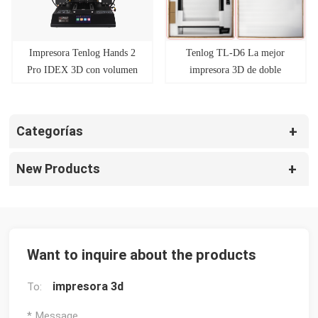
Impresora Tenlog Hands 2
Tenlog TL-D6 La mejor
Pro IDEX 3D con volumen
impresora 3D de doble
de construcción de carro
extrusora de gran formato
Dual X 235 mm * 235 mm *
600 * mm * 600 mm * 600
250 mm
mm
Categorías
New Products
Want to inquire about the products
impresora 3d
To:
* Message