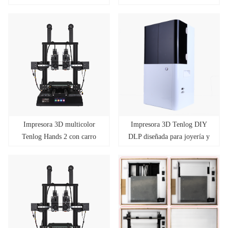
boquilla Volumen de
Volumen de construcción
construcción
500 * mm * 500 mm * 600
300*mm*300mm*400mm
mm
Impresora 3D multicolor
Impresora 3D Tenlog DIY
Tenlog Hands 2 con carro
DLP diseñada para joyería y
Dual X (descontinuado)
odontología hecha para
impresión 3D de
procesamiento de luz digital