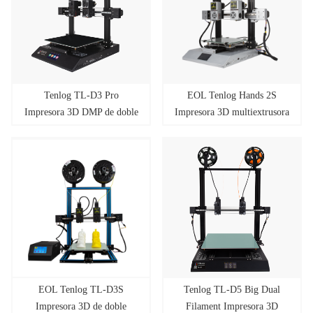
Tenlog TL-D3 Pro
EOL Tenlog Hands 2S
Impresora 3D DMP de doble
Impresora 3D multiextrusora
extrusor independiente con
con doble extrusora
soporte de pantalla táctil
PVA TPU ABS PLA
(versión de 600 W)
EOL Tenlog TL-D3S
Tenlog TL-D5 Big Dual
Impresora 3D de doble
Filament Impresora 3D