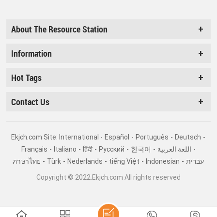
About The Resource Station
Information
Hot Tags
Contact Us
Ekjch.com Site: International -
Español
-
Português
-
Deutsch
-
Français
-
Italiano
-
हिंदी
-
Pусский
-
한국어
-
اللغة العربية
-
ภาษาไทย
-
Türk
-
Nederlands
-
tiếng Việt
-
Indonesian
-
עברית
Copyright © 2022.Ekjch.com All rights reserved