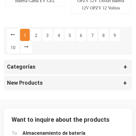
Batería Gama EV GEL
OPZV 12V 150AH Batería
12V OPZV 12 Voltios
100Ah 150Ah 200Ah OPZV
GEL Batería
1
2
3
4
5
6
7
8
9
10
Categorías
New Products
Want to inquire about the products
Almacenamiento de batería
To: