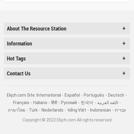
About The Resource Station
Information
Hot Tags
Contact Us
Ekjch.com Site: International -
Español
-
Português
-
Deutsch
-
Français
-
Italiano
-
हिंदी
-
Pусский
-
한국어
-
اللغة العربية
-
ภาษาไทย
-
Türk
-
Nederlands
-
tiếng Việt
-
Indonesian
-
עברית
Copyright © 2022.Ekjch.com All rights reserved