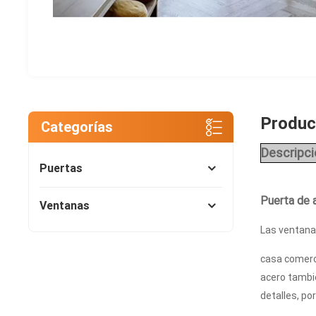
Product
Categorías
Descripci
Puertas
Puerta de a
Ventanas
Las ventanas
casa comerci
acero tambi
detalles, po